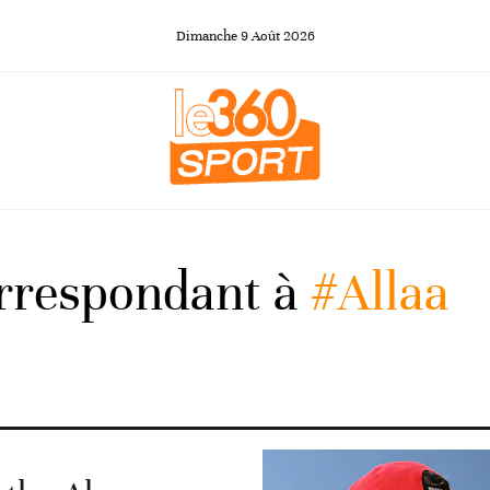
Dimanche
9
Août
2026
orrespondant à
#Allaa