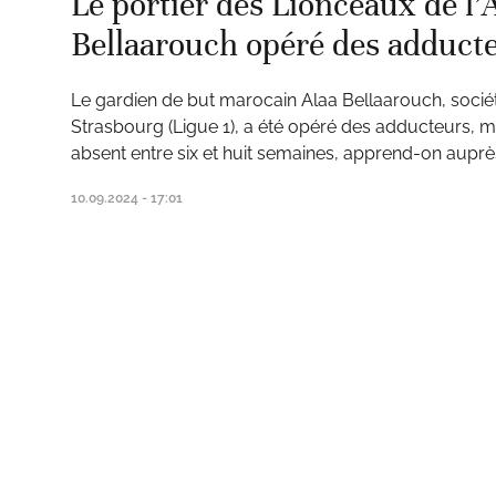
Le portier des Lionceaux de l’
Bellaarouch opéré des adduct
Le gardien de but marocain Alaa Bellaarouch, sociét
Strasbourg (Ligue 1), a été opéré des adducteurs, m
ats
absent entre six et huit semaines, apprend-on auprè
10.09.2024 - 17:01