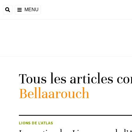
MENU
 Monde
ons de la CAF
frique
Tous les articles c
Bellaarouch
ons de l'UEFA
LIONS DE L'ATLAS