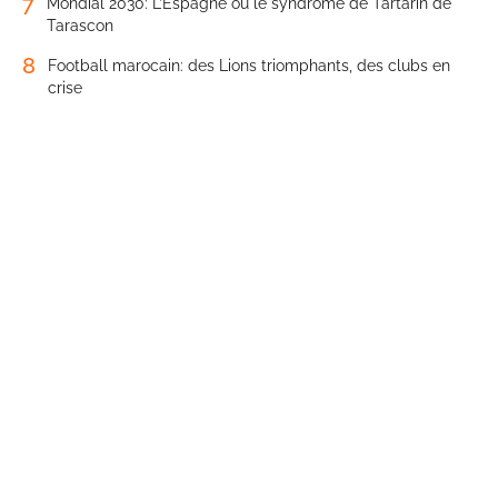
7
Mondial 2030: L’Espagne ou le syndrome de Tartarin de
Tarascon
8
Football marocain: des Lions triomphants, des clubs en
crise