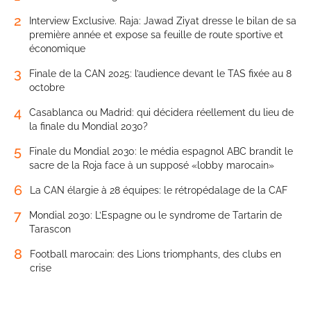
2
Interview Exclusive. Raja: Jawad Ziyat dresse le bilan de sa
première année et expose sa feuille de route sportive et
économique
3
Finale de la CAN 2025: l’audience devant le TAS fixée au 8
octobre
4
Casablanca ou Madrid: qui décidera réellement du lieu de
la finale du Mondial 2030?
5
Finale du Mondial 2030: le média espagnol ABC brandit le
sacre de la Roja face à un supposé «lobby marocain»
6
La CAN élargie à 28 équipes: le rétropédalage de la CAF
7
Mondial 2030: L’Espagne ou le syndrome de Tartarin de
Tarascon
8
Football marocain: des Lions triomphants, des clubs en
crise