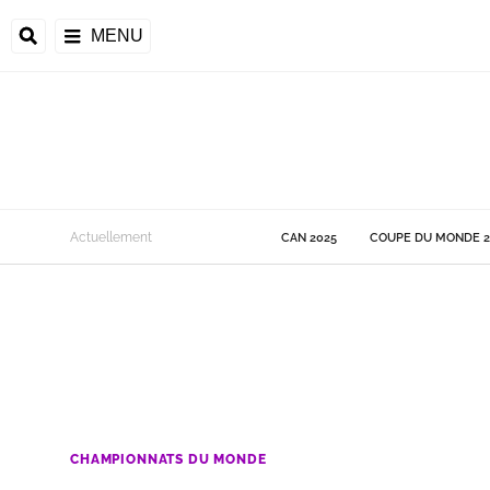
MENU
 Monde
Actuellement
CAN 2025
COUPE DU MONDE 2
ons de la CAF
frique
ons de l'UEFA
CHAMPIONNATS DU MONDE