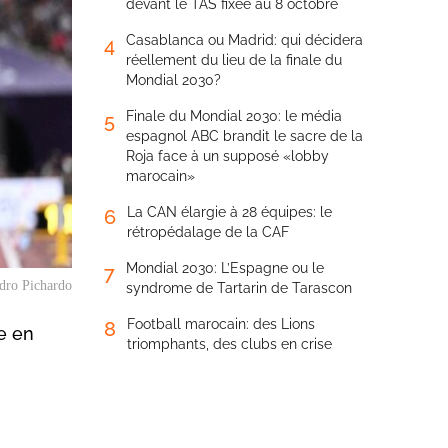
devant le TAS fixée au 8 octobre
Casablanca ou Madrid: qui décidera
4
réellement du lieu de la finale du
Mondial 2030?
Finale du Mondial 2030: le média
5
espagnol ABC brandit le sacre de la
Roja face à un supposé «lobby
marocain»
La CAN élargie à 28 équipes: le
6
rétropédalage de la CAF
Mondial 2030: L’Espagne ou le
7
dro Pichardo
syndrome de Tartarin de Tarascon
Football marocain: des Lions
8
e en
triomphants, des clubs en crise