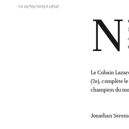
Le 19/09/2025 à 13h47
N
Le Cubain Lazar
(2e), complète l
champion du mond
Jonathan Seremes