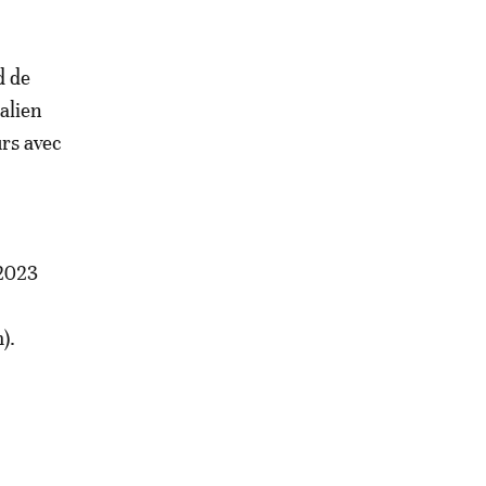
d de
alien
urs avec
-2023
).