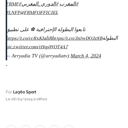
#FRMF
#الدوري_المغربي
⁩ ⁧
#المغرب
#LNFP
@FRMFOFFICIEL
تابعوا البطولة الإحترافية ⚽ على تطبيق
https://t.co/ccRxKIaliR
https://t.co/Jn1wDQJz8B
البطولة
pic.twitter.com/tHqsWOT4A7
— Arryadia TV (@arryadiatv)
March 4, 2024
.
Par
Le360 Sport
Le 06/03/2024 à 08h01