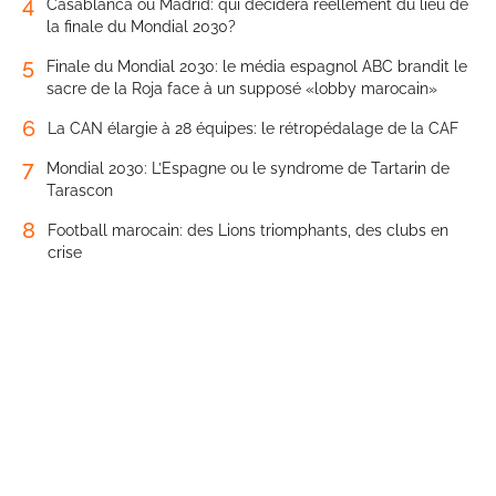
4
Casablanca ou Madrid: qui décidera réellement du lieu de
la finale du Mondial 2030?
5
Finale du Mondial 2030: le média espagnol ABC brandit le
sacre de la Roja face à un supposé «lobby marocain»
6
La CAN élargie à 28 équipes: le rétropédalage de la CAF
7
Mondial 2030: L’Espagne ou le syndrome de Tartarin de
Tarascon
8
Football marocain: des Lions triomphants, des clubs en
crise