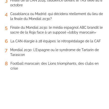
3
Finale de la CAN 2025: l’audience devant le TAS fixée au 8
octobre
4
Casablanca ou Madrid: qui décidera réellement du lieu de
la finale du Mondial 2030?
5
Finale du Mondial 2030: le média espagnol ABC brandit le
sacre de la Roja face à un supposé «lobby marocain»
6
La CAN élargie à 28 équipes: le rétropédalage de la CAF
7
Mondial 2030: L’Espagne ou le syndrome de Tartarin de
Tarascon
8
Football marocain: des Lions triomphants, des clubs en
crise