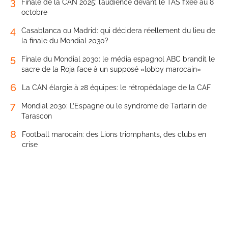
3
Finale de la CAN 2025: l’audience devant le TAS fixée au 8
octobre
4
Casablanca ou Madrid: qui décidera réellement du lieu de
la finale du Mondial 2030?
5
Finale du Mondial 2030: le média espagnol ABC brandit le
sacre de la Roja face à un supposé «lobby marocain»
6
La CAN élargie à 28 équipes: le rétropédalage de la CAF
7
Mondial 2030: L’Espagne ou le syndrome de Tartarin de
Tarascon
8
Football marocain: des Lions triomphants, des clubs en
crise