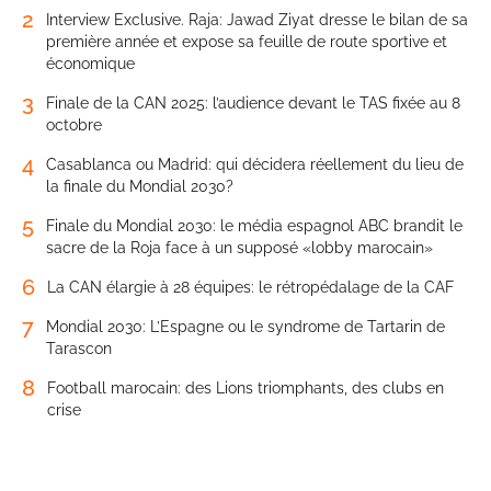
2
Interview Exclusive. Raja: Jawad Ziyat dresse le bilan de sa
première année et expose sa feuille de route sportive et
économique
3
Finale de la CAN 2025: l’audience devant le TAS fixée au 8
octobre
4
Casablanca ou Madrid: qui décidera réellement du lieu de
la finale du Mondial 2030?
5
Finale du Mondial 2030: le média espagnol ABC brandit le
sacre de la Roja face à un supposé «lobby marocain»
6
La CAN élargie à 28 équipes: le rétropédalage de la CAF
7
Mondial 2030: L’Espagne ou le syndrome de Tartarin de
Tarascon
8
Football marocain: des Lions triomphants, des clubs en
crise