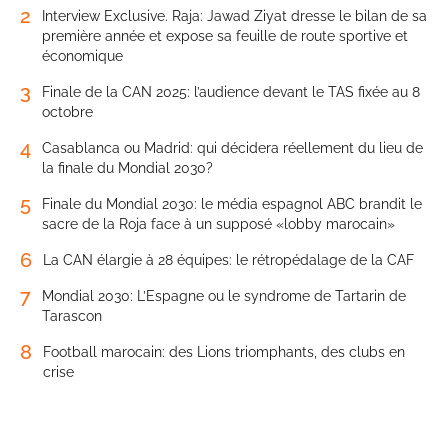
2
Interview Exclusive. Raja: Jawad Ziyat dresse le bilan de sa
première année et expose sa feuille de route sportive et
économique
3
Finale de la CAN 2025: l’audience devant le TAS fixée au 8
octobre
4
Casablanca ou Madrid: qui décidera réellement du lieu de
la finale du Mondial 2030?
5
Finale du Mondial 2030: le média espagnol ABC brandit le
sacre de la Roja face à un supposé «lobby marocain»
6
La CAN élargie à 28 équipes: le rétropédalage de la CAF
7
Mondial 2030: L’Espagne ou le syndrome de Tartarin de
Tarascon
8
Football marocain: des Lions triomphants, des clubs en
crise