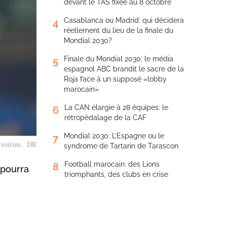
devant le TAS fixée au 8 octobre
Casablanca ou Madrid: qui décidera
4
réellement du lieu de la finale du
Mondial 2030?
Finale du Mondial 2030: le média
5
espagnol ABC brandit le sacre de la
Roja face à un supposé «lobby
marocain»
La CAN élargie à 28 équipes: le
6
rétropédalage de la CAF
Mondial 2030: L’Espagne ou le
7
ivoirien.. DR
syndrome de Tartarin de Tarascon
Football marocain: des Lions
8
 pourra
triomphants, des clubs en crise