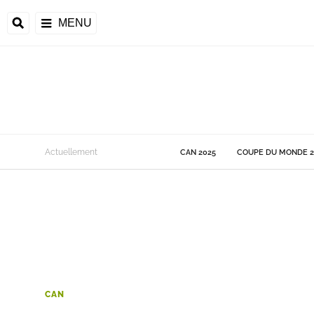
MENU
 Monde
Actuellement
CAN 2025
COUPE DU MONDE 2
ons de la CAF
frique
ons de l'UEFA
CAN