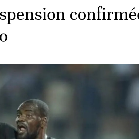
uspension confirmé
o