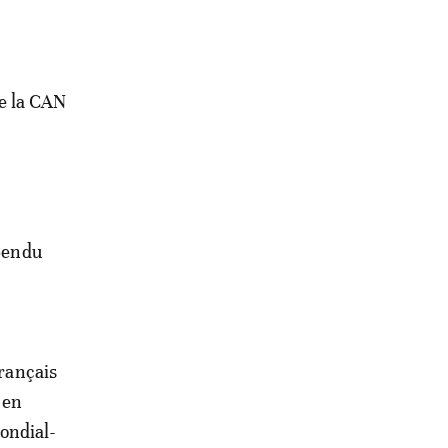
e la CAN
spendu
Français
 en
ondial-