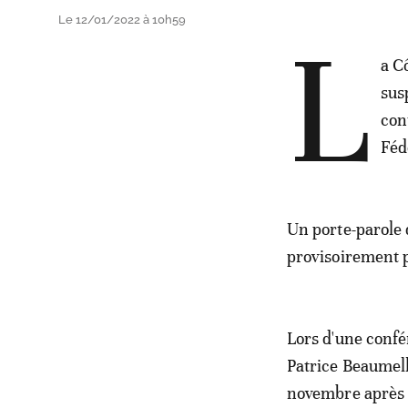
Le 12/01/2022 à 10h59
L
a C
sus
con
Féd
Un porte-parole 
provisoirement 
Lors d'une confér
Patrice Beaumell
novembre après l