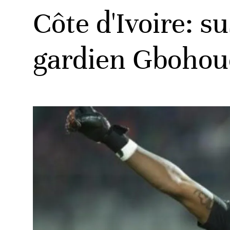
Côte d'Ivoire: s
gardien Gbohou
ats