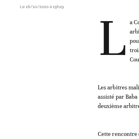
Le 16/10/2020 à 15h29
L
a C
arb
pou
tro
Cou
Les arbitres mal
assisté par Bab
deuxième arbitre
Cette rencontre 