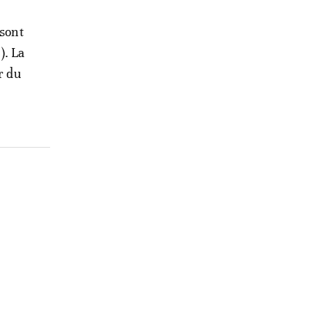
 sont
). La
r du