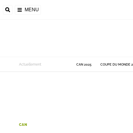
MENU
 Monde
Actuellement
CAN 2025
COUPE DU MONDE 2
ons de la CAF
frique
ons de l'UEFA
CAN