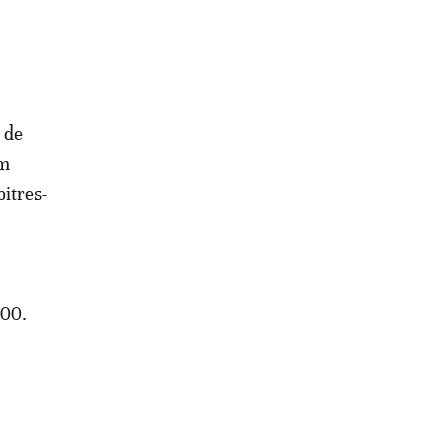
t de
am
itres-
h00.