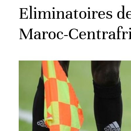
Eliminatoires de
Maroc-Centrafr
ats