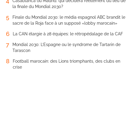
4
Casablanca ou Madrid: qui décidera réellement du lieu de
la finale du Mondial 2030?
5
Finale du Mondial 2030: le média espagnol ABC brandit le
sacre de la Roja face à un supposé «lobby marocain»
6
La CAN élargie à 28 équipes: le rétropédalage de la CAF
7
Mondial 2030: L’Espagne ou le syndrome de Tartarin de
Tarascon
8
Football marocain: des Lions triomphants, des clubs en
crise