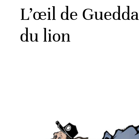
L’œil de Guedd
du lion
ats