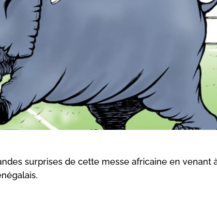
randes surprises de cette messe africaine en venant 
énégalais.