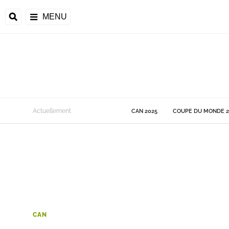
MENU
 Monde
Actuellement
CAN 2025
COUPE DU MONDE 2
ons de la CAF
frique
ons de l'UEFA
CAN