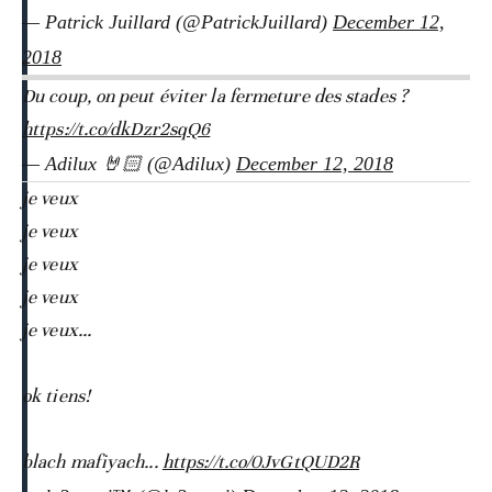
— Patrick Juillard (@PatrickJuillard)
December 12,
2018
Du coup, on peut éviter la fermeture des stades ?
https://t.co/dkDzr2sqQ6
— Adilux 🤘🏻 (@Adilux)
December 12, 2018
je veux
je veux
je veux
je veux
je veux...
ok tiens!
blach mafiyach...
https://t.co/0JvGtQUD2R