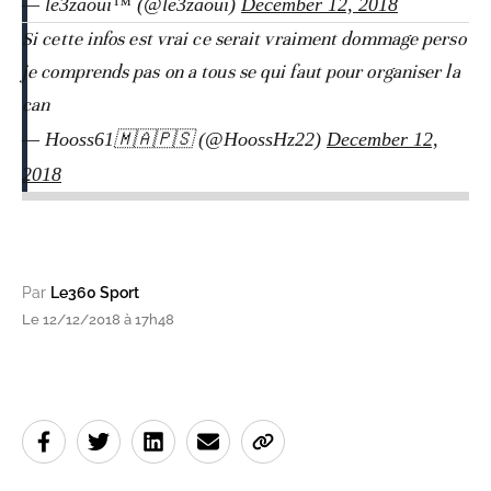
— le3zaoui™ (@le3zaoui)
December 12, 2018
Si cette infos est vrai ce serait vraiment dommage perso
je comprends pas on a tous se qui faut pour organiser la
can
— Hooss61🇲🇦🇵🇸 (@HoossHz22)
December 12,
2018
Par
Le360 Sport
Le 12/12/2018 à 17h48