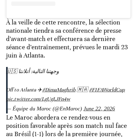
À la veille de cette rencontre, la sélection
nationale tiendra sa conférence de presse
d’avant-match et effectuera sa dernière
séance d’entraînement, prévues le mardi 23
juin à Atlanta.
وجهتنا التالية: أتلانتا 🇺🇸
Off to Atlanta ✈️
#DimaMaghrib
🇲🇦
#FIFAWorldCup
pic.twitter.com/LgUgLJFn4w
— Équipe du Maroc (@EnMaroc)
June 22, 2026
Le Maroc abordera ce rendez-vous en
position favorable après son match nul face
au Brésil (1-1) lors de la première journée,