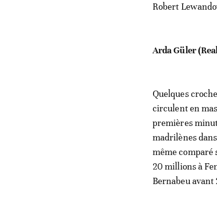
Robert Lewandow
Arda Güler (Rea
Quelques crochet
circulent en mas
premières minute
madrilènes dans 
même comparé sa 
20 millions à Fen
Bernabeu avant 2