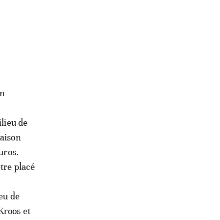
un
ilieu de
saison
uros.
tre placé
ieu de
Kroos et