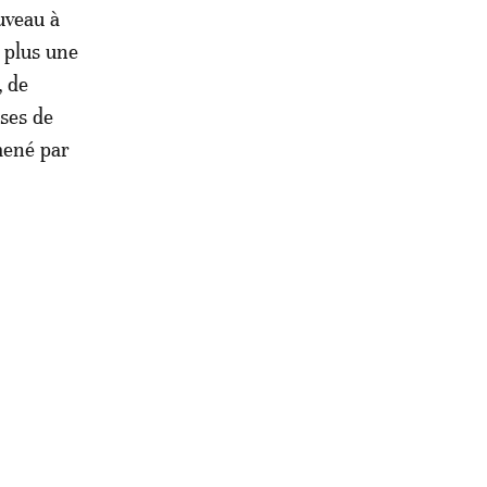
uveau à
 plus une
, de
ases de
mené par