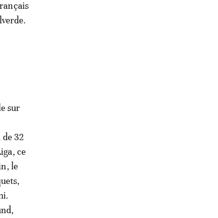
Français
lverde.
le sur
d de 32
iga, ce
n, le
uets,
mi.
und,