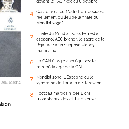
devant le TAS fixée au 8 octobre
Casablanca ou Madrid: qui décidera
4
réellement du lieu de la finale du
Mondial 2030?
Finale du Mondial 2030: le média
5
espagnol ABC brandit le sacre de la
Roja face à un supposé «lobby
marocain»
La CAN élargie à 28 équipes: le
6
rétropédalage de la CAF
Mondial 2030: L’Espagne ou le
7
. Real Madrid
syndrome de Tartarin de Tarascon
Football marocain: des Lions
8
triomphants, des clubs en crise
aison