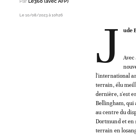
Par
Le360 (avec AFP)
Le 10/08/2023 à 10h26
J
ude 
Avec 
nouve
l'international a
terrain, élu mei
dernière, s'est e
Bellingham, qui 
au centre du disp
Dortmund et en s
terrain en losan