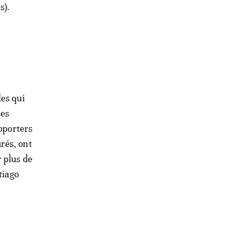
s).
les qui
ses
upporters
rés, ont
 plus de
tiago