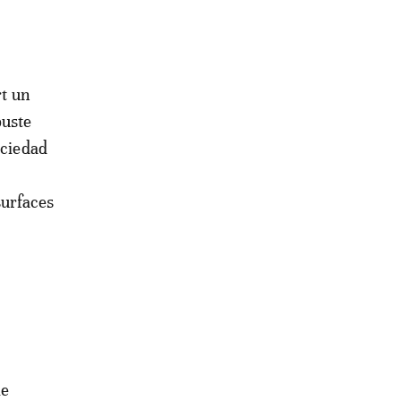
rt un
buste
ociedad
surfaces
le