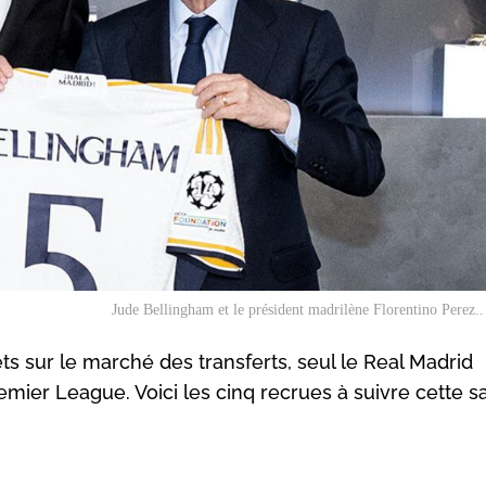
Jude Bellingham et le président madrilène Florentino Perez.
ts sur le marché des transferts, seul le Real Madrid
remier League. Voici les cinq recrues à suivre cette s