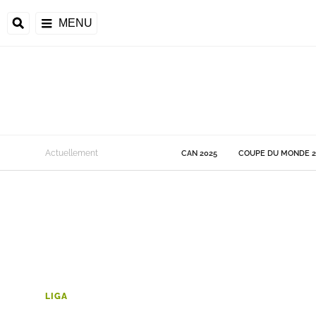
MENU
 Monde
Actuellement
CAN 2025
COUPE DU MONDE 2
ons de la CAF
frique
ons de l'UEFA
LIGA