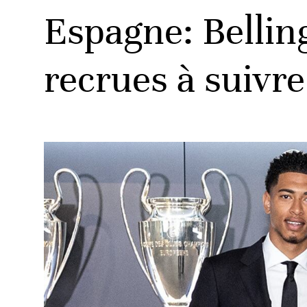
Espagne: Bellin
recrues à suivre
ats