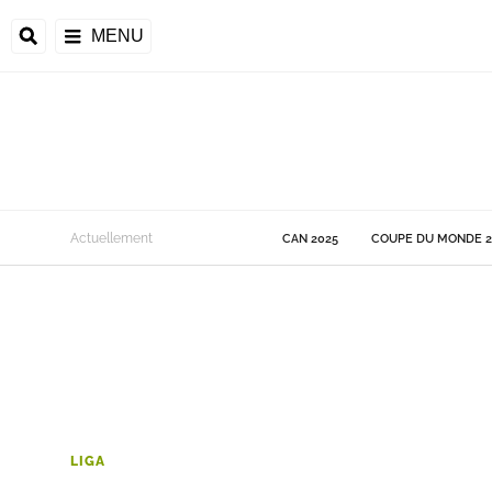
MENU
 Monde
Actuellement
CAN 2025
COUPE DU MONDE 2
ons de la CAF
frique
ons de l'UEFA
LIGA