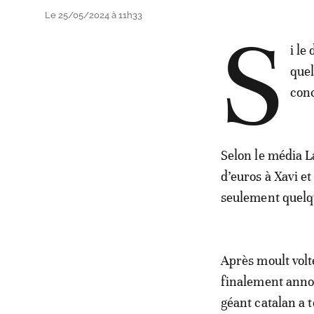
Le 25/05/2024 à 11h33
S
i le
quel
conc
Selon le média L
d’euros à Xavi et
seulement quelq
Après moult vol
finalement annon
géant catalan a