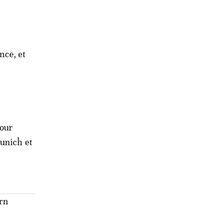
nce, et
pour
Munich et
ern