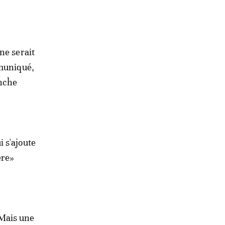
ne serait
mmuniqué,
anche
 s'ajoute
ère»
. Mais une