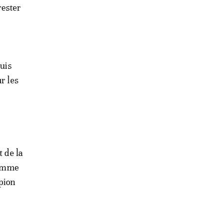
rester
puis
r les
t de la
Comme
pion