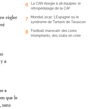
La CAN élargie à 28 équipes: le
6
rétropédalage de la CAF
ore régler
Mondial 2030: L’Espagne ou le
7
syndrome de Tartarin de Tarascon
uvé
Football marocain: des Lions
8
triomphants, des clubs en crise
ns
 y a
ne a
on que le
, sans