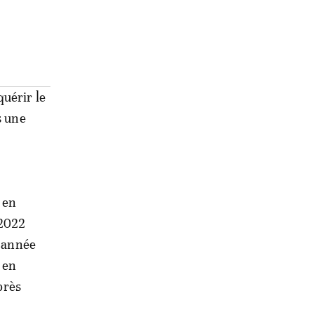
quérir le
s une
 en
 2022
l'année
 en
près