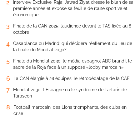
2
Interview Exclusive. Raja: Jawad Ziyat dresse le bilan de sa
première année et expose sa feuille de route sportive et
économique
3
Finale de la CAN 2025: l’audience devant le TAS fixée au 8
octobre
4
Casablanca ou Madrid: qui décidera réellement du lieu de
la finale du Mondial 2030?
5
Finale du Mondial 2030: le média espagnol ABC brandit le
sacre de la Roja face à un supposé «lobby marocain»
6
La CAN élargie à 28 équipes: le rétropédalage de la CAF
7
Mondial 2030: L’Espagne ou le syndrome de Tartarin de
Tarascon
8
Football marocain: des Lions triomphants, des clubs en
crise