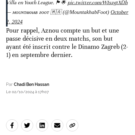
Villa en Youth League. 🏴󠁧󠁢󠁥󠁮󠁧󠁿🌟
pic.twitter.com/WIszgtXfJh
— ᴍᴏᴜɴᴛᴀᴋʜᴀʙ ғᴏᴏᴛ 🇲🇦 (@MountakhabFoot)
October
2, 2024
Pour rappel, Aznou compte un but et une
passe décisive en deux matchs, son but
ayant été inscrit contre le Dinamo Zagreb (2-
1) en septembre dernier.
Par
Chadi Ben Hassan
Le 02/10/2024 à 17h07