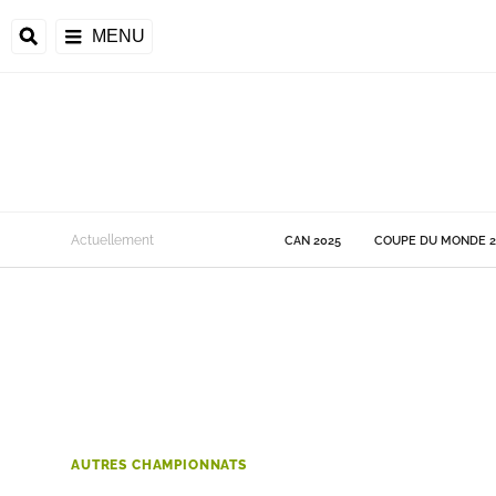
MENU
 Monde
Actuellement
CAN 2025
COUPE DU MONDE 2
ons de la CAF
frique
ons de l'UEFA
AUTRES CHAMPIONNATS