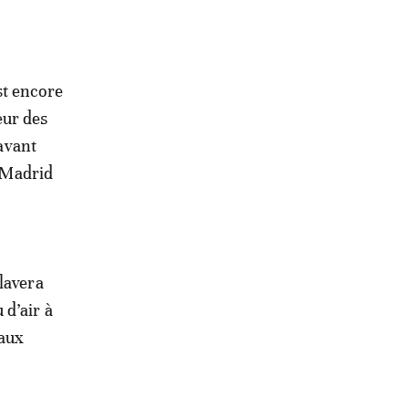
st encore
eur des
avant
 Madrid
lavera
 d’air à
 aux