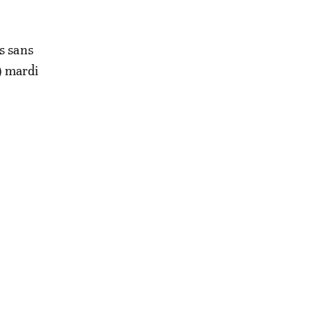
s
s sans
0) mardi