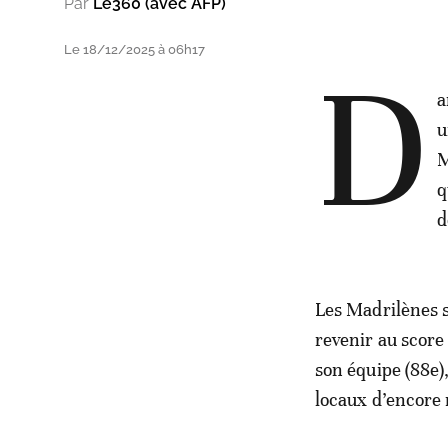
Par
Le360 (avec AFP)
Le 18/12/2025 à 06h17
D
a
u
M
q
d
Les Madrilènes s
revenir au score
son équipe (88e)
locaux d’encore 