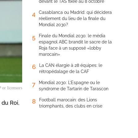
devant le TAS fixée au 8 octobre
Casablanca ou Madrid: qui décidera
4
réellement du lieu de la finale du
Mondial 2030?
Finale du Mondial 2030: le média
5
espagnol ABC brandit le sacre de la
Roja face à un supposé «lobby
marocain»
La CAN élargie à 28 équipes: le
6
rétropédalage de la CAF
Mondial 2030: L’Espagne ou le
7
 or licensors
syndrome de Tartarin de Tarascon
Football marocain: des Lions
8
 du Roi,
triomphants, des clubs en crise