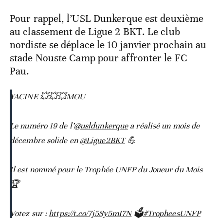
Pour rappel, l’USL Dunkerque est deuxième
au classement de Ligue 2 BKT. Le club
nordiste se déplace le 10 janvier prochain au
stade Nouste Camp pour affronter le FC
Pau.
YACINE 💥💥💥MOU
Le numéro 19 de l’
@usldunkerque
a réalisé un mois de
décembre solide en
@Ligue2BKT
💪
Il est nommé pour le Trophée UNFP du Joueur du Mois
🏆
Votez sur :
https://t.co/7j58y5mI7N
🗳️
#TropheesUNFP