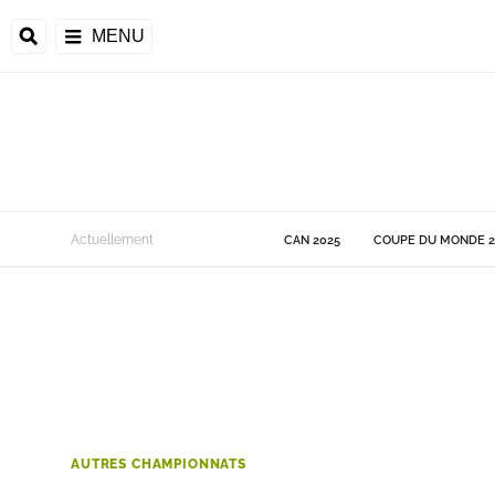
MENU
 Monde
Actuellement
CAN 2025
COUPE DU MONDE 2
ons de la CAF
frique
ons de l'UEFA
AUTRES CHAMPIONNATS