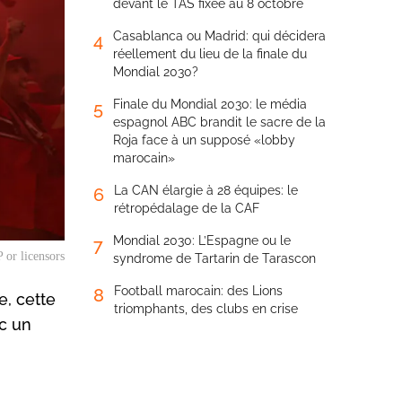
devant le TAS fixée au 8 octobre
Casablanca ou Madrid: qui décidera
4
réellement du lieu de la finale du
Mondial 2030?
Finale du Mondial 2030: le média
5
espagnol ABC brandit le sacre de la
Roja face à un supposé «lobby
marocain»
La CAN élargie à 28 équipes: le
6
rétropédalage de la CAF
Mondial 2030: L’Espagne ou le
7
 or licensors
syndrome de Tartarin de Tarascon
Football marocain: des Lions
8
e, cette
triomphants, des clubs en crise
ec un