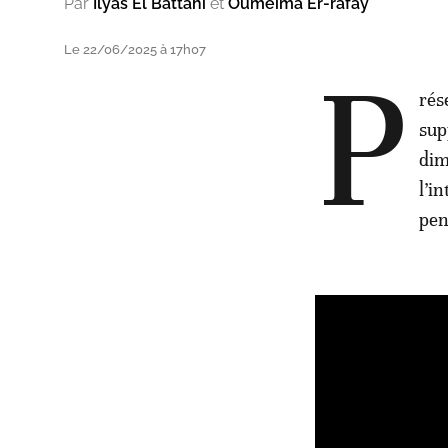
Par
Ilyas El Battahi
et
Oumeïma Er-rafay
Le 22/06/2025 à 17h07
P
rés
sup
dim
l’i
pen