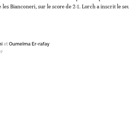
les Bianconeri, sur le score de 2-1. Lorch a inscrit le se
hi
et
Oumeïma Er-rafay
07