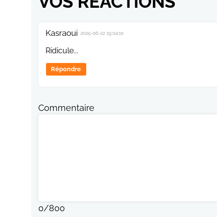
VOS RÉACTIONS
Kasraoui
2025-06-22 19:04:10
Ridicule...
Répondre
Commentaire
0
/
800