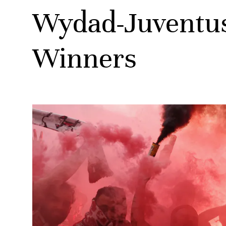
Wydad-Juventus:
Winners
ats