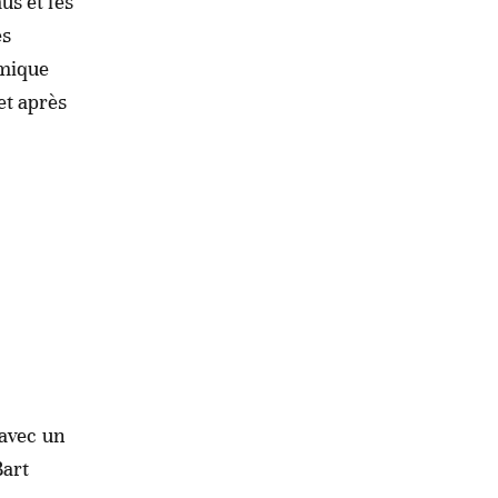
us et les
es
amique
et après
 avec un
Bart