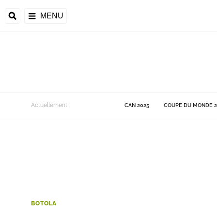
MENU
 Monde
Actuellement
CAN 2025
COUPE DU MONDE 2
ons de la CAF
frique
ons de l'UEFA
BOTOLA