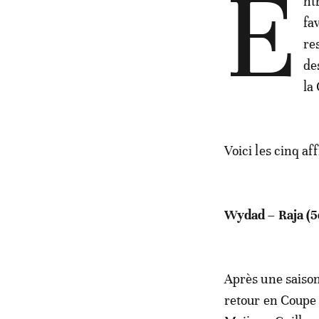
E
nt
fa
re
de
la
Voici les cinq a
Wydad – Raja (5e
Après une saison
retour en Coupe 