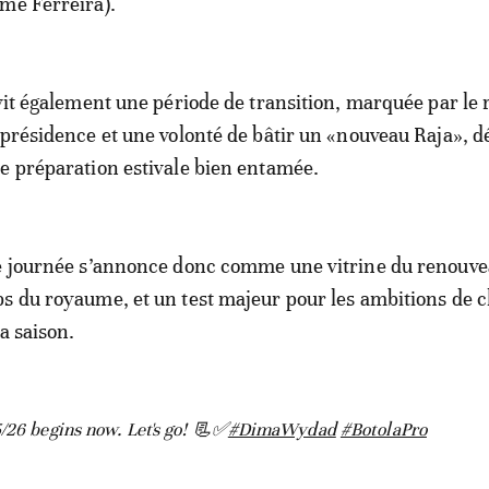
me Ferreira).
 vit également une période de transition, marquée par le 
 présidence et une volonté de bâtir un «nouveau Raja», d
e préparation estivale bien entamée.
5e journée s’annonce donc comme une vitrine du renouve
s du royaume, et un test majeur pour les ambitions de 
la saison.
/26 begins now. Let's go! 📃✅
#DimaWydad
#BotolaPro