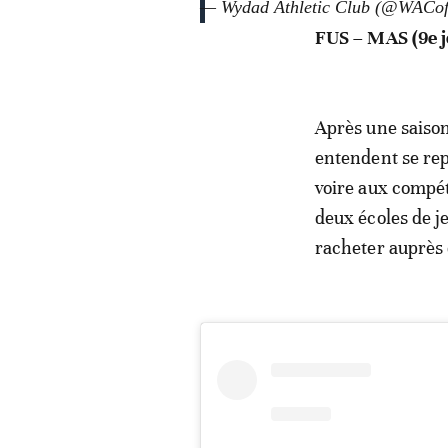
— Wydad Athletic Club (@WACoff
FUS – MAS (9e jo
Après une saison
entendent se re
voire aux compét
deux écoles de je
racheter auprès 