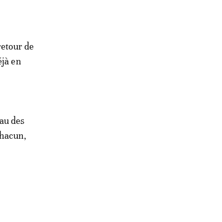
retour de
éjà en
au des
chacun,