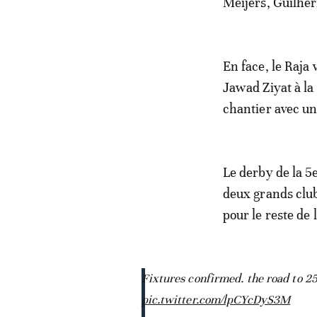
Meijers, Guilher
En face, le Raja
Jawad Ziyat à la
chantier avec un
Le derby de la 
deux grands club
pour le reste de 
Fixtures confirmed. the road to 25
pic.twitter.com/lpCYcDyS3M