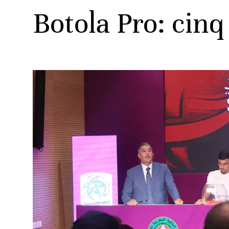
Botola Pro: cinq
ats