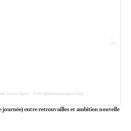
ath Union Sport - FUS (@fathunionsport.fus)
journée) entre retrouvailles et ambition nouvelle