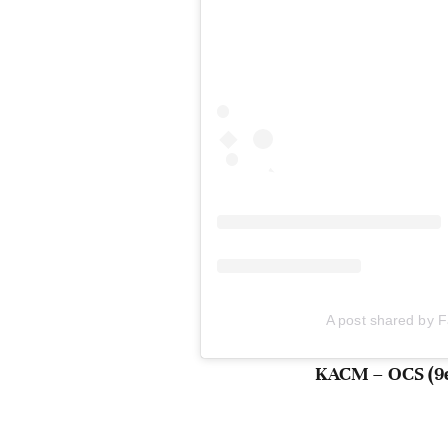
A post shared by F
KACM – OCS (9e 