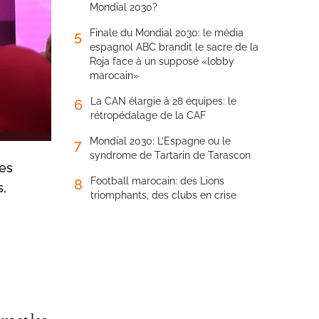
Mondial 2030?
Finale du Mondial 2030: le média
5
espagnol ABC brandit le sacre de la
Roja face à un supposé «lobby
marocain»
La CAN élargie à 28 équipes: le
6
rétropédalage de la CAF
Mondial 2030: L’Espagne ou le
7
syndrome de Tartarin de Tarascon
res
Football marocain: des Lions
8
s,
triomphants, des clubs en crise