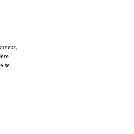
onneur,
ière
de se