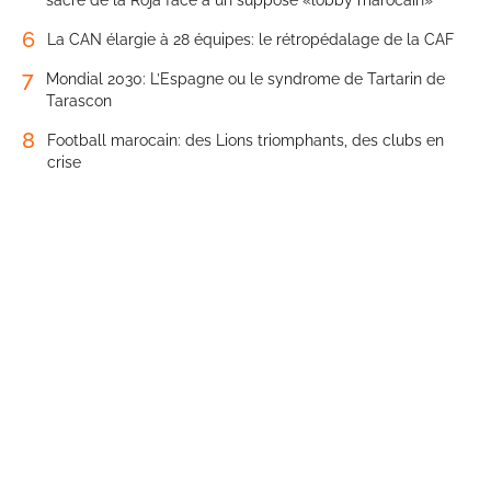
sacre de la Roja face à un supposé «lobby marocain»
6
La CAN élargie à 28 équipes: le rétropédalage de la CAF
7
Mondial 2030: L’Espagne ou le syndrome de Tartarin de
Tarascon
8
Football marocain: des Lions triomphants, des clubs en
crise