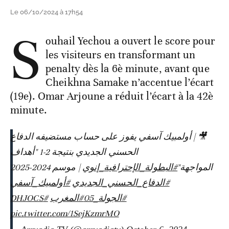
Le 06/10/2024 à 17h54
S
ouhail Yechou a ouvert le score pour
les visiteurs en transformant un
penalty dès la 6è minute, avant que
Cheikhna Samake n’accentue l’écart
(19e). Omar Arjoune a réduit l’écart à la 42è
minute.
🎥 | أولمبيك آسفي يفوز على حساب مستضيفه الدفاع
الحسني الجديدي بنتيجة 2-1 "أهداف
المواجهة"
#البطولة_الإحترافية_إنوي
| موسم 2024-2025
#الدفاع_الحسني_الجديدي
#أولمبيك_آسفي
#DHJOCS
#المغرب
#الجولة_05
pic.twitter.com/1SejKzmrMO