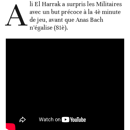
A
li El Harrak a surpris les Militaires
avec un but précoce à la 4è minute
de jeu, avant que Anas Bach
n’égalise (81è).