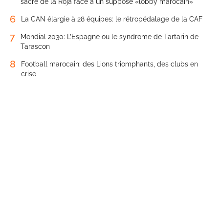
sacre de la Roja face à un supposé «lobby marocain»
6
La CAN élargie à 28 équipes: le rétropédalage de la CAF
7
Mondial 2030: L’Espagne ou le syndrome de Tartarin de
Tarascon
8
Football marocain: des Lions triomphants, des clubs en
crise