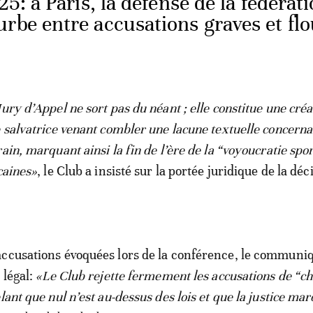
: à Paris, la défense de la fédérat
rbe entre accusations graves et fl
ury d’Appel ne sort pas du néant ; elle constitue une créa
e salvatrice venant combler une lacune textuelle concerna
ain, marquant ainsi la fin de l’ère de la “voyoucratie spor
caines»
, le Club a insisté sur la portée juridique de la déc
accusations évoquées lors de la conférence, le communi
 légal:
«Le Club rejette fermement les accusations de “c
lant que nul n’est au-dessus des lois et que la justice mar