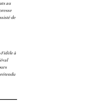
ats au
 presse
ssisté de
«Fidèle à
iéval
ours
prétendu