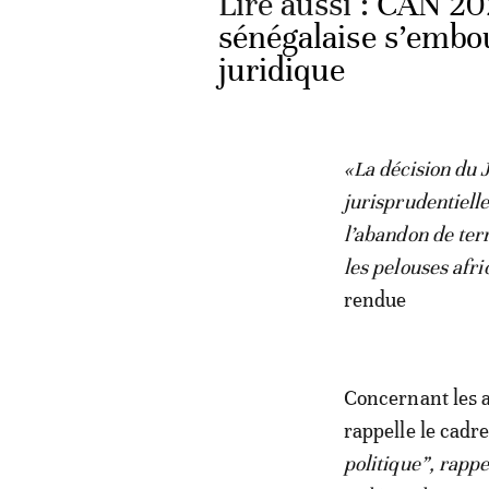
Lire aussi :
CAN 2025
sénégalaise s’embou
juridique
«La décision du J
jurisprudentiell
l’abandon de terr
les pelouses afri
rendue
Concernant les 
rappelle le cadre
politique”, rappe