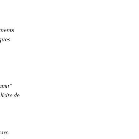
éments
iques
nnat”
icite de
ours