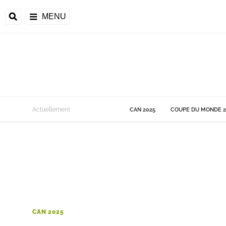
MENU
 Monde
Actuellement
CAN 2025
COUPE DU MONDE 2
ons de la CAF
frique
ons de l'UEFA
CAN 2025