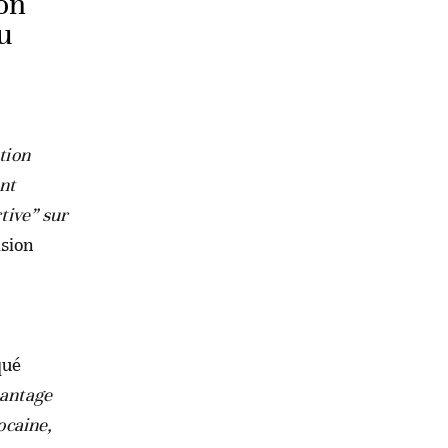
ion
ou
tion
nt
tive” sur
ision
qué
hantage
ocaine,