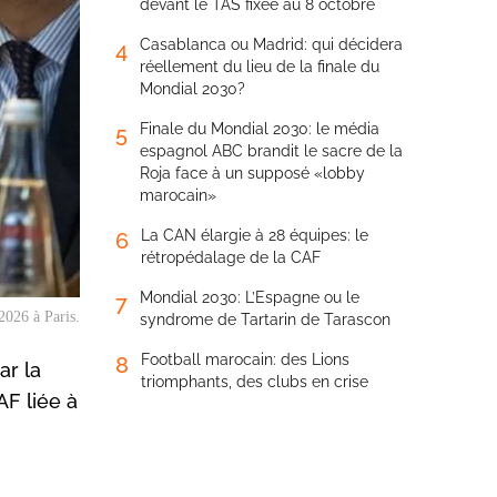
devant le TAS fixée au 8 octobre
Casablanca ou Madrid: qui décidera
4
réellement du lieu de la finale du
Mondial 2030?
Finale du Mondial 2030: le média
5
espagnol ABC brandit le sacre de la
Roja face à un supposé «lobby
marocain»
La CAN élargie à 28 équipes: le
6
rétropédalage de la CAF
Mondial 2030: L’Espagne ou le
7
2026 à Paris.
syndrome de Tartarin de Tarascon
Football marocain: des Lions
8
ar la
triomphants, des clubs en crise
AF liée à