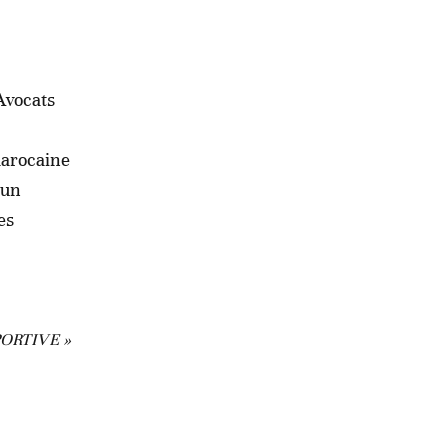
Avocats
marocaine
 un
es
ORTIVE »