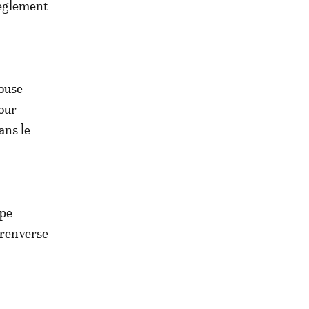
règlement
louse
our
ans le
ape
 renverse