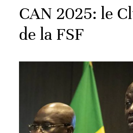
CAN 2025: le Cl
de la FSF
ats