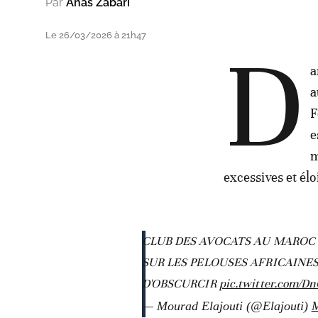
Par
Anas Zabari
Le 26/03/2026 à 21h47
D
a
a
F
e
m
excessives et élo
CLUB DES AVOCATS AU MAROC 
SUR LES PELOUSES AFRICAINES
D'OBSCURCIR
pic.twitter.com/
— Mourad Elajouti (@Elajouti)
M