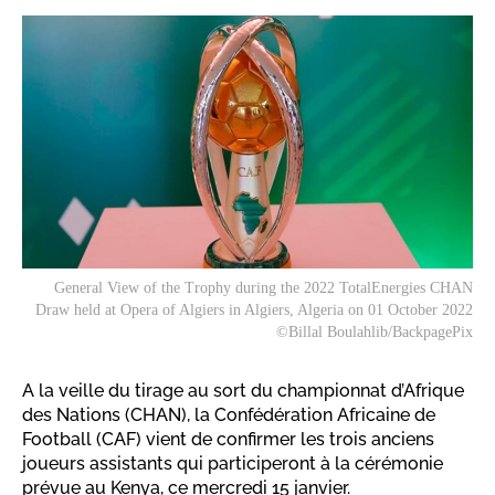
General View of the Trophy during the 2022 TotalEnergies CHAN
Draw held at Opera of Algiers in Algiers, Algeria on 01 October 2022
©Billal Boulahlib/BackpagePix
A la veille du tirage au sort du championnat d’Afrique
des Nations (CHAN), la Confédération Africaine de
Football (CAF) vient de confirmer les trois anciens
joueurs assistants qui participeront à la cérémonie
prévue au Kenya, ce mercredi 15 janvier.