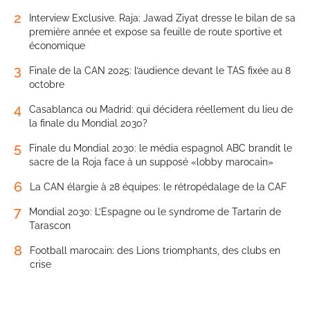
2
Interview Exclusive. Raja: Jawad Ziyat dresse le bilan de sa
première année et expose sa feuille de route sportive et
économique
3
Finale de la CAN 2025: l’audience devant le TAS fixée au 8
octobre
4
Casablanca ou Madrid: qui décidera réellement du lieu de
la finale du Mondial 2030?
5
Finale du Mondial 2030: le média espagnol ABC brandit le
sacre de la Roja face à un supposé «lobby marocain»
6
La CAN élargie à 28 équipes: le rétropédalage de la CAF
7
Mondial 2030: L’Espagne ou le syndrome de Tartarin de
Tarascon
8
Football marocain: des Lions triomphants, des clubs en
crise