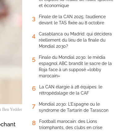
et économique
Finale de la CAN 2025: l’audience
3
devant le TAS fixée au 8 octobre
Casablanca ou Madrid: qui décidera
4
réellement du lieu de la finale du
Mondial 2030?
Finale du Mondial 2030: le média
5
espagnol ABC brandit le sacre de la
Roja face à un supposé «lobby
marocain»
La CAN élargie à 28 équipes: le
6
rétropédalage de la CAF
Mondial 2030: L’Espagne ou le
7
 Ben Yedder
syndrome de Tartarin de Tarascon
Football marocain: des Lions
8
ochant
triomphants, des clubs en crise