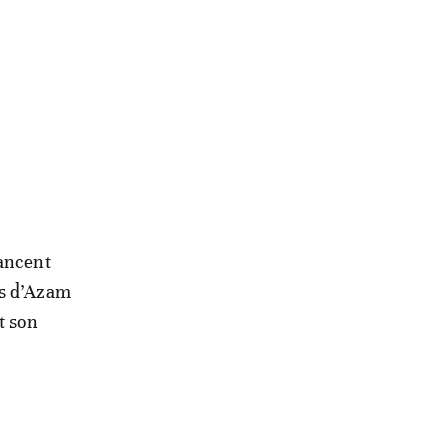
vancent
ns d’Azam
t son