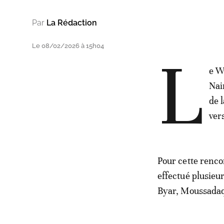
Par
La Rédaction
Le 08/02/2026 à 15h04
L
e W
Nai
de 
vers
Pour cette renc
effectué plusieu
Byar, Moussadaq