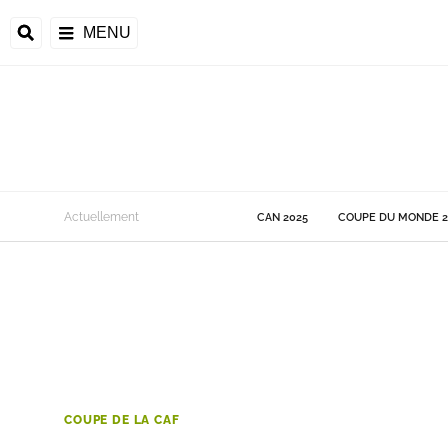
MENU
 Monde
Actuellement
CAN 2025
COUPE DU MONDE 2
ons de la CAF
frique
ons de l'UEFA
COUPE DE LA CAF