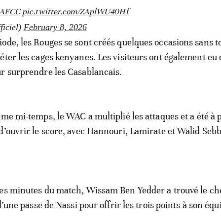
AFCC
pic.twitter.com/ZAplWU40Hf
iciel)
February 8, 2026
ode, les Rouges se sont créés quelques occasions sans t
éter les cages kenyanes. Les visiteurs ont également eu
r surprendre les Casablancais.
ème mi-temps, le WAC a multiplié les attaques et a été à 
d’ouvrir le score, avec Hannouri, Lamirate et Walid Seb
res minutes du match, Wissam Ben Yedder a trouvé le c
 d’une passe de Nassi pour offrir les trois points à son équ