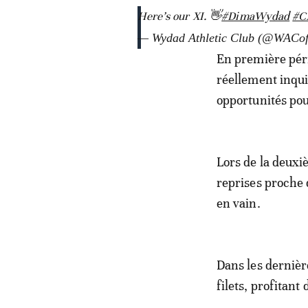
Here’s our XI. 👋
#DimaWydad
#C
— Wydad Athletic Club (@WACoff
En première péri
réellement inqui
opportunités pou
Lors de la deuxi
reprises proche 
en vain.
Dans les derniè
filets, profitant