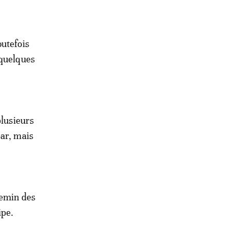
outefois
 quelques
plusieurs
bar, mais
hemin des
ipe.