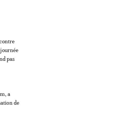
contre
e journée
and pas
m, a
sation de