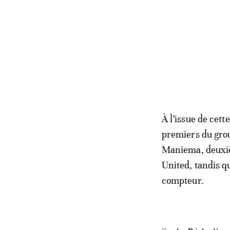
À l’issue de cet
premiers du grou
Maniema, deuxièm
United, tandis q
compteur.