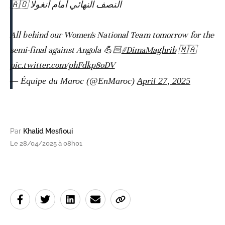
النصف النهائي أمام أنغولا 🇦🇴
All behind our Women's National Team tomorrow for the
semi-final against Angola 💪🏻
#DimaMaghrib
🇲🇦
pic.twitter.com/phFdkp8oDV
— Équipe du Maroc (@EnMaroc)
April 27, 2025
Par
Khalid Mesfioui
Le 28/04/2025 à 08h01