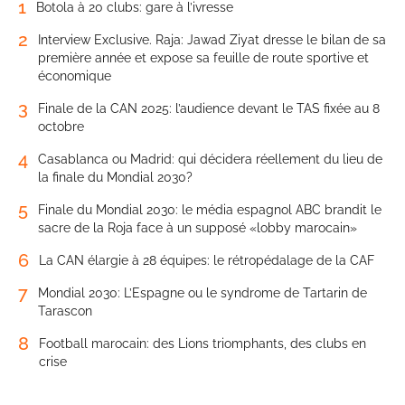
1
Botola à 20 clubs: gare à l’ivresse
2
Interview Exclusive. Raja: Jawad Ziyat dresse le bilan de sa
première année et expose sa feuille de route sportive et
économique
3
Finale de la CAN 2025: l’audience devant le TAS fixée au 8
octobre
4
Casablanca ou Madrid: qui décidera réellement du lieu de
la finale du Mondial 2030?
5
Finale du Mondial 2030: le média espagnol ABC brandit le
sacre de la Roja face à un supposé «lobby marocain»
6
La CAN élargie à 28 équipes: le rétropédalage de la CAF
7
Mondial 2030: L’Espagne ou le syndrome de Tartarin de
Tarascon
8
Football marocain: des Lions triomphants, des clubs en
crise