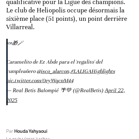
qualificative pour la Ligue des champions.
Le club de Heliopolis occupe désormais la
sixième place (51 points), un point derrière
Villarreal.
🍬🎁🪄
Caramelito de Ez Abde para el 'regalito' del
cumpleañero
@isco_alarcon
.
#LALIGAHighlights
pic.twitter.com/0eyWqcnM44
— Real Betis Balompié 🌴💚 (@RealBetis)
April 22,
2025
Par
Houda Yahyaoui
Le 22/04/2025 à 15h24