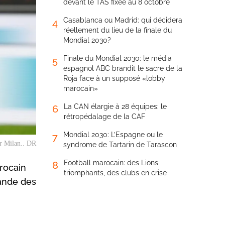
devant le TAS fixée au 8 octobre
Casablanca ou Madrid: qui décidera
4
réellement du lieu de la finale du
Mondial 2030?
Finale du Mondial 2030: le média
5
espagnol ABC brandit le sacre de la
Roja face à un supposé «lobby
marocain»
La CAN élargie à 28 équipes: le
6
rétropédalage de la CAF
Mondial 2030: L’Espagne ou le
7
er Milan.. DR
syndrome de Tartarin de Tarascon
Football marocain: des Lions
8
arocain
triomphants, des clubs en crise
rande des