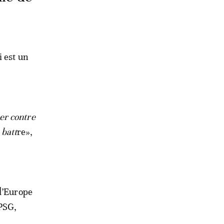
i est un
uer contre
 batt
re»,
 d’Europe
 PSG,