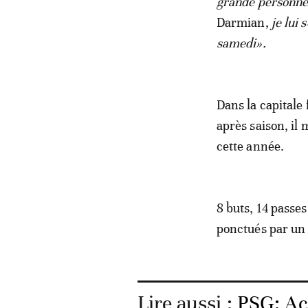
grande personn
Darmian,
je lui 
samedi».
Dans la capitale
après saison, il
cette année.
8 buts, 14 passe
ponctués par un 
Lire aussi :
PSG: Ach