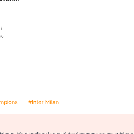
i
36
ampions
#
Inter Milan
logue. Afin d'améliorer la qualité des échanges sous nos articles, a