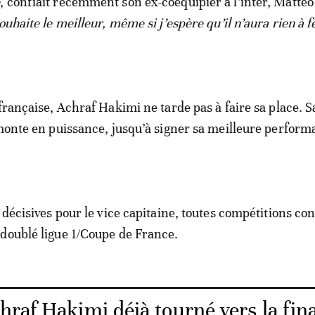
e
, confiait récemment son ex-coéquipier à l’inter, Matteo
souhaite le meilleur, même si j’espère qu’il n’aura rien à f
 française, Achraf Hakimi ne tarde pas à faire sa place. S
 monte en puissance, jusqu’à signer sa meilleure perfor
s décisives pour le vice capitaine, toutes compétitions co
doublé ligue 1/Coupe de France.
raf Hakimi déjà tourné vers la fina