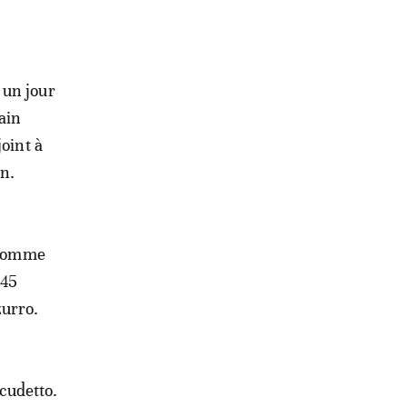
 un jour
ain
joint à
n.
e comme
 45
urro.
scudetto.