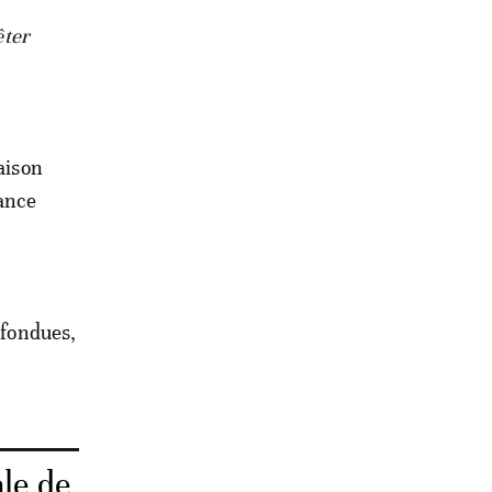
êter
aison
mance
nfondues,
le de