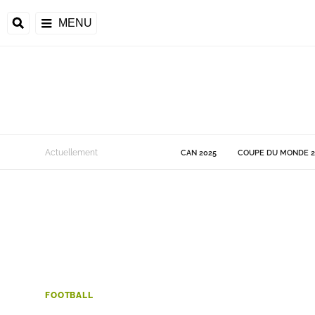
MENU
 Monde
Actuellement
CAN 2025
COUPE DU MONDE 2
ons de la CAF
frique
ons de l'UEFA
FOOTBALL