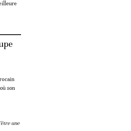
eilleure
oupe
arocain
 où son
d’être une