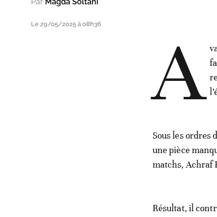
Par
Magda Soltani
Le 29/05/2025 à 08h36
A
v
f
re
l
Sous les ordres 
une pièce manqua
matchs, Achraf 
Résultat, il cont