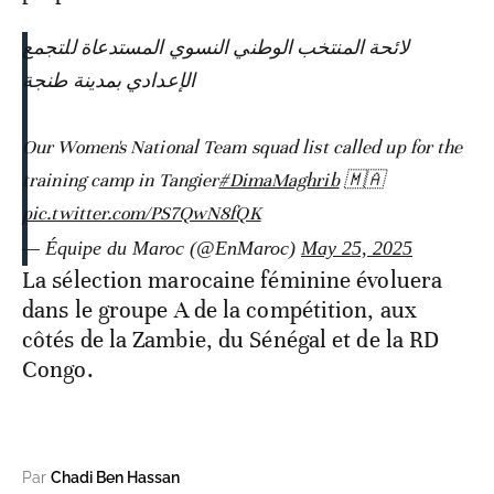
لائحة المنتخب الوطني النسوي المستدعاة للتجمع
الإعدادي بمدينة طنجة
Our Women's National Team squad list called up for the
training camp in Tangier
#DimaMaghrib
🇲🇦
pic.twitter.com/PS7QwN8fQK
— Équipe du Maroc (@EnMaroc)
May 25, 2025
La sélection marocaine féminine évoluera
dans le groupe A de la compétition, aux
côtés de la Zambie, du Sénégal et de la RD
Congo.
Par
Chadi Ben Hassan