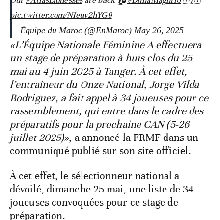
Our
#AtlasLionesses
are back 🏠
#DimaMaghrib
🇲🇦
pic.twitter.com/NIeuv2hYG9
— Équipe du Maroc (@EnMaroc)
May 26, 2025
«L’Équipe Nationale Féminine A effectuera
un stage de préparation à huis clos du 25
mai au 4 juin 2025 à Tanger. À cet effet,
l’entraîneur du Onze National, Jorge Vilda
Rodriguez, a fait appel à 34 joueuses pour ce
rassemblement, qui entre dans le cadre des
préparatifs pour la prochaine CAN (5-26
juillet 2025)»
, a annoncé la FRMF dans un
communiqué publié sur son site officiel.
À cet effet, le sélectionneur national a
dévoilé, dimanche 25 mai, une liste de 34
joueuses convoquées pour ce stage de
préparation.