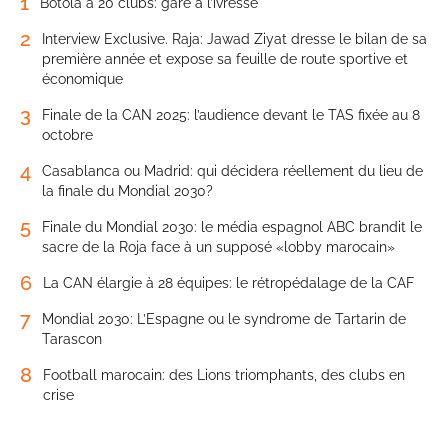
1
Botola à 20 clubs: gare à l’ivresse
2
Interview Exclusive. Raja: Jawad Ziyat dresse le bilan de sa
première année et expose sa feuille de route sportive et
économique
3
Finale de la CAN 2025: l’audience devant le TAS fixée au 8
octobre
4
Casablanca ou Madrid: qui décidera réellement du lieu de
la finale du Mondial 2030?
5
Finale du Mondial 2030: le média espagnol ABC brandit le
sacre de la Roja face à un supposé «lobby marocain»
6
La CAN élargie à 28 équipes: le rétropédalage de la CAF
7
Mondial 2030: L’Espagne ou le syndrome de Tartarin de
Tarascon
8
Football marocain: des Lions triomphants, des clubs en
crise