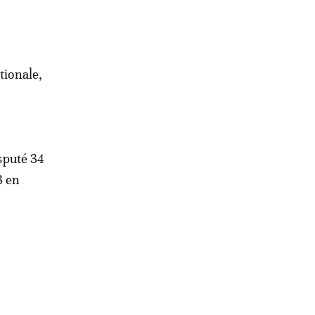
tionale,
isputé 34
3 en