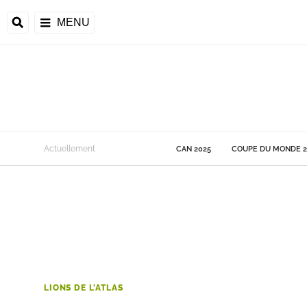
MENU
 Monde
Actuellement
CAN 2025
COUPE DU MONDE 2
ons de la CAF
frique
ons de l'UEFA
LIONS DE L'ATLAS