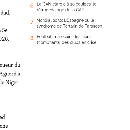
La CAN élargie à 28 équipes: le
6
rétropédalage de la CAF
edad,
Mondial 2030: L’Espagne ou le
7
syndrome de Tartarin de Tarascon
a 5e
Football marocain: des Lions
8
026.
triomphants, des clubs en crise
joueur du
, Aguerd a
 le Niger
ied
ions