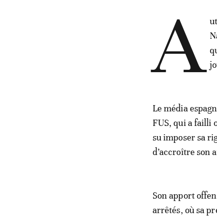
A
u
N
q
j
Le média espagno
FUS, qui a failli
su imposer sa ri
d’accroître son 
Son apport offen
arrêtés, où sa p