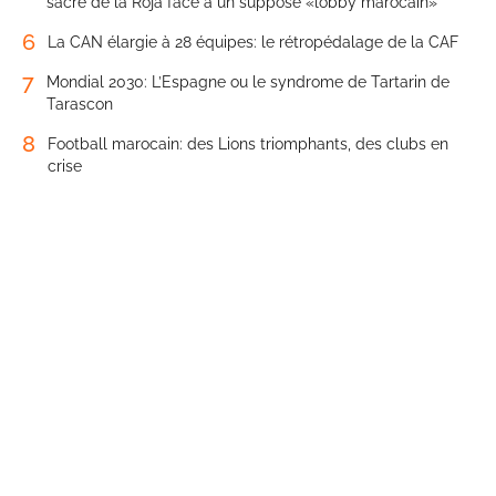
sacre de la Roja face à un supposé «lobby marocain»
6
La CAN élargie à 28 équipes: le rétropédalage de la CAF
7
Mondial 2030: L’Espagne ou le syndrome de Tartarin de
Tarascon
8
Football marocain: des Lions triomphants, des clubs en
crise