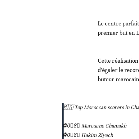
Le centre parfai
premier but en L
Cette réalisation
d’égaler le reco
buteur marocain 
🇲🇦 Top Moroccan scorers in Ch
⚽️0⃣8⃣ Marouane Chamakh
⚽️0⃣8⃣ Hakim Ziyech