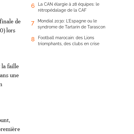
La CAN élargie à 28 équipes: le
6
rétropédalage de la CAF
finale de
Mondial 2030: L’Espagne ou le
7
syndrome de Tartarin de Tarascon
0) lors
Football marocain: des Lions
8
triomphants, des clubs en crise
la faille
dans une
n
ount,
 première