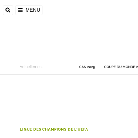
MENU
 Monde
Actuellement
CAN 2025
COUPE DU MONDE 2
ons de la CAF
frique
ons de l'UEFA
LIGUE DES CHAMPIONS DE L'UEFA