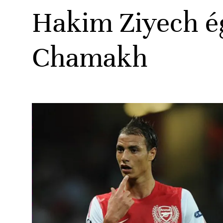
Hakim Ziyech ég
Chamakh
ats