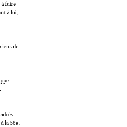
 à faire
nt à lui,
siens de
appe
.
cadrés
à la 56e.