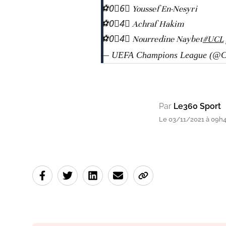
⚽️0⃣6⃣ Youssef En-Nesyri
⚽️0⃣4⃣ Achraf Hakim
⚽️0⃣4⃣ Nourredine Naybet
#UCL
— UEFA Champions League (@C
Par
Le360 Sport
Le 03/11/2021 à 09h46