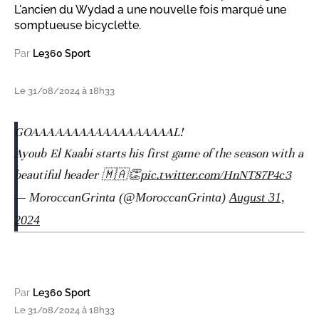
L'ancien du Wydad a une nouvelle fois marqué une
somptueuse bicyclette.
Par
Le360 Sport
Le 31/08/2024 à 18h33
GOAAAAAAAAAAAAAAAAAAL!
Ayoub El Kaabi starts his first game of the season with a
beautiful header 🇲🇦👏
pic.twitter.com/HnNT87P4c3
— MoroccanGrinta (@MoroccanGrinta)
August 31,
2024
Par
Le360 Sport
Le 31/08/2024 à 18h33