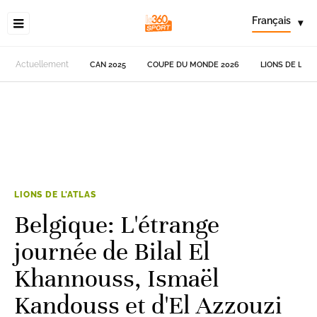
Français
▾
Actuellement
CAN 2025
COUPE DU MONDE 2026
LIONS DE L'AT
LIONS DE L'ATLAS
Belgique: L'étrange
journée de Bilal El
Khannouss, Ismaël
Kandouss et d'El Azzouzi