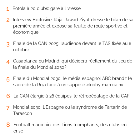
1
Botola à 20 clubs: gare à l’ivresse
2
Interview Exclusive. Raja: Jawad Ziyat dresse le bilan de sa
première année et expose sa feuille de route sportive et
économique
3
Finale de la CAN 2025: l’audience devant le TAS fixée au 8
octobre
4
Casablanca ou Madrid: qui décidera réellement du lieu de
la finale du Mondial 2030?
5
Finale du Mondial 2030: le média espagnol ABC brandit le
sacre de la Roja face à un supposé «lobby marocain»
6
La CAN élargie à 28 équipes: le rétropédalage de la CAF
7
Mondial 2030: L’Espagne ou le syndrome de Tartarin de
Tarascon
8
Football marocain: des Lions triomphants, des clubs en
crise