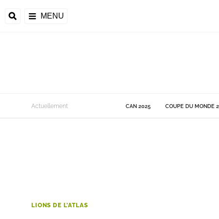
MENU
 Monde
Actuellement
CAN 2025
COUPE DU MONDE 2
ons de la CAF
frique
ons de l'UEFA
LIONS DE L'ATLAS