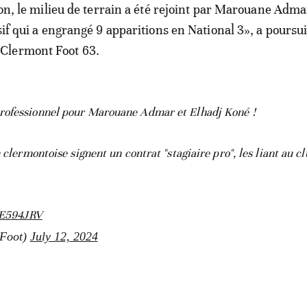
son, le milieu de terrain a été rejoint par Marouane Adma
sif qui a engrangé 9 apparitions en National 3», a poursui
Clermont Foot 63.
professionnel pour Marouane Admar et Elhadj Koné !
 clermontoise signent un contrat "stagiaire pro", les liant au c
PoE594JRV
tFoot)
July 12, 2024