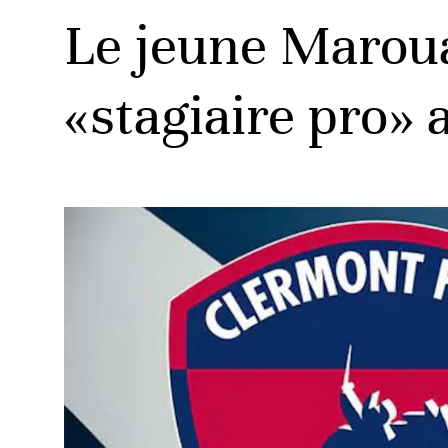
Le jeune Marou
«stagiaire pro»
ats