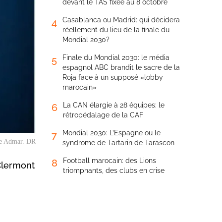
devant le TAS fixée au 8 octobre
Casablanca ou Madrid: qui décidera
4
réellement du lieu de la finale du
Mondial 2030?
Finale du Mondial 2030: le média
5
espagnol ABC brandit le sacre de la
Roja face à un supposé «lobby
marocain»
La CAN élargie à 28 équipes: le
6
rétropédalage de la CAF
Mondial 2030: L’Espagne ou le
7
e Admar. DR
syndrome de Tartarin de Tarascon
Football marocain: des Lions
8
Clermont
triomphants, des clubs en crise