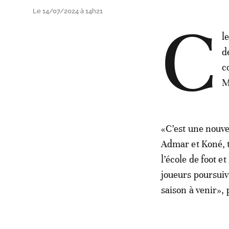
Le 14/07/2024 à 14h21
C
l
d
c
M
«C’est une nouve
Admar et Koné, t
l’école de foot e
joueurs poursuiv
saison à venir»,