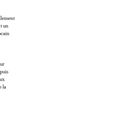
ellement
t un
ocain
our
epuis
eux
e la