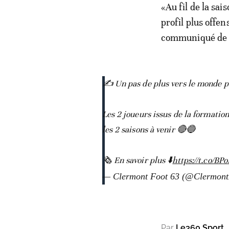
«Au fil de la sai
profil plus offen
communiqué de 
✍️ Un pas de plus vers le monde 
Les 2 joueurs issus de la formation
les 2 saisons à venir 🔴🔵
🗞️ En savoir plus ⬇️
https://t.co/B
— Clermont Foot 63 (@Clermon
Par
Le360 Sport