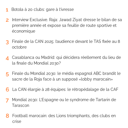
1
Botola à 20 clubs: gare à l’ivresse
2
Interview Exclusive. Raja: Jawad Ziyat dresse le bilan de sa
première année et expose sa feuille de route sportive et
économique
3
Finale de la CAN 2025: l’audience devant le TAS fixée au 8
octobre
4
Casablanca ou Madrid: qui décidera réellement du lieu de
la finale du Mondial 2030?
5
Finale du Mondial 2030: le média espagnol ABC brandit le
sacre de la Roja face à un supposé «lobby marocain»
6
La CAN élargie à 28 équipes: le rétropédalage de la CAF
7
Mondial 2030: L’Espagne ou le syndrome de Tartarin de
Tarascon
8
Football marocain: des Lions triomphants, des clubs en
crise