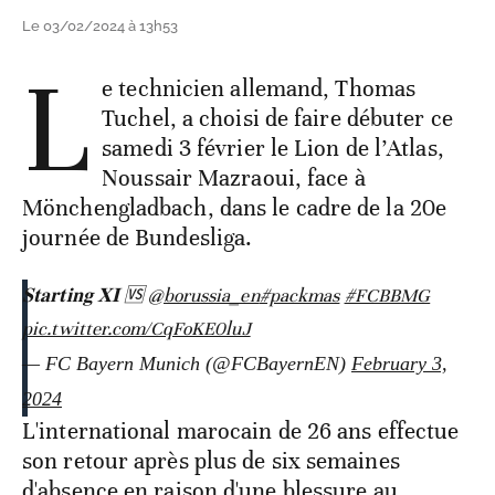
Le 03/02/2024 à 13h53
L
e technicien allemand, Thomas
Tuchel, a choisi de faire débuter ce
samedi 3 février le Lion de l’Atlas,
Noussair Mazraoui, face à
Mönchengladbach, dans le cadre de la 20e
journée de Bundesliga.
𝐒𝐭𝐚𝐫𝐭𝐢𝐧𝐠 𝐗𝐈 🆚
@borussia_en
#packmas
#FCBBMG
pic.twitter.com/CqFoKE0luJ
— FC Bayern Munich (@FCBayernEN)
February 3,
2024
L'international marocain de 26 ans effectue
son retour après plus de six semaines
d'absence en raison d'une blessure au