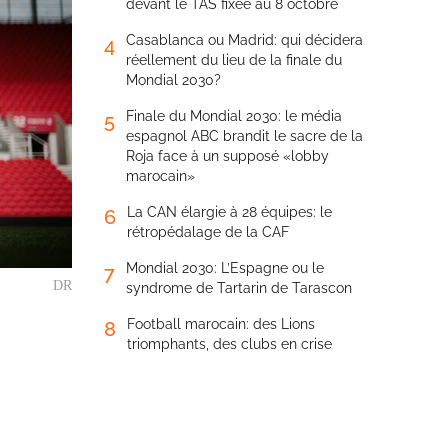
devant le TAS fixée au 8 octobre
Casablanca ou Madrid: qui décidera
4
réellement du lieu de la finale du
Mondial 2030?
Finale du Mondial 2030: le média
5
espagnol ABC brandit le sacre de la
Roja face à un supposé «lobby
marocain»
La CAN élargie à 28 équipes: le
6
rétropédalage de la CAF
Mondial 2030: L’Espagne ou le
7
DR
syndrome de Tartarin de Tarascon
Football marocain: des Lions
8
triomphants, des clubs en crise