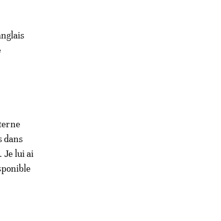
anglais
e
nterne
s dans
 Je lui ai
isponible