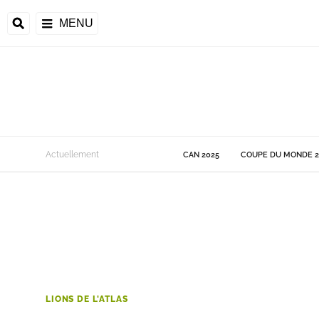
MENU
 Monde
Actuellement
CAN 2025
COUPE DU MONDE 2
ons de la CAF
frique
ons de l'UEFA
LIONS DE L'ATLAS