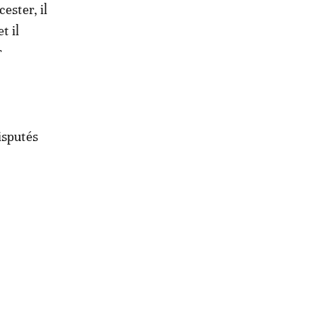
ester, il
t il
r
isputés