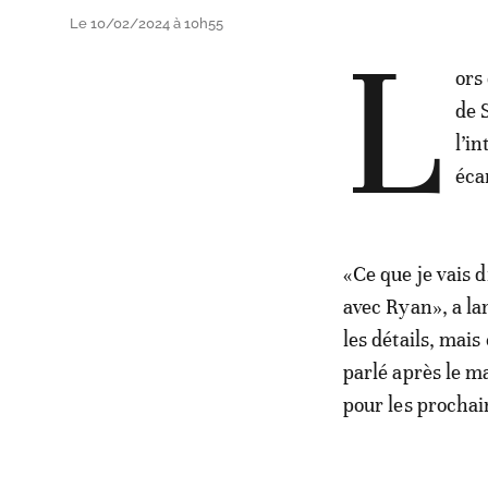
Le 10/02/2024 à 10h55
L
ors
de 
l’i
éca
«Ce que je vais 
avec Ryan», a la
les détails, mais
parlé après le ma
pour les procha