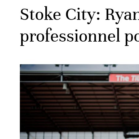
Stoke City: Ry
professionnel po
ats