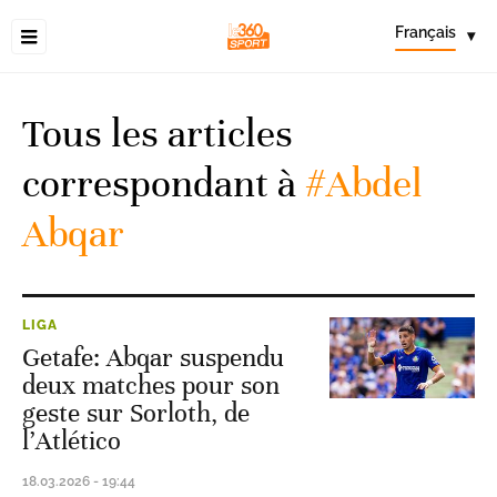
Français
▾
Tous les articles
correspondant à
#Abdel
Abqar
LIGA
Getafe: Abqar suspendu
deux matches pour son
geste sur Sorloth, de
l’Atlético
18.03.2026 - 19:44