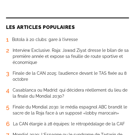
LES ARTICLES POPULAIRES
1
Botola à 20 clubs: gare à l’ivresse
2
Interview Exclusive. Raja: Jawad Ziyat dresse le bilan de sa
première année et expose sa feuille de route sportive et
économique
3
Finale de la CAN 2025: l’audience devant le TAS fixée au 8
octobre
4
Casablanca ou Madrid: qui décidera réellement du lieu de
la finale du Mondial 2030?
5
Finale du Mondial 2030: le média espagnol ABC brandit le
sacre de la Roja face à un supposé «lobby marocain»
6
La CAN élargie à 28 équipes: le rétropédalage de la CAF
7
Mondial 2030: L’Espagne ou le syndrome de Tartarin de