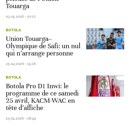
Touarga
03.05.2026 - 20:17
BOTOLA
Union Touarga–
Olympique de Safi: un nul
qui n’arrange personne
25.04.2026 - 19:26
BOTOLA
Botola Pro D1 Inwi: le
programme de ce samedi
25 avril, KACM-WAC en
tête d’affiche
25.04.2026 - 08:49