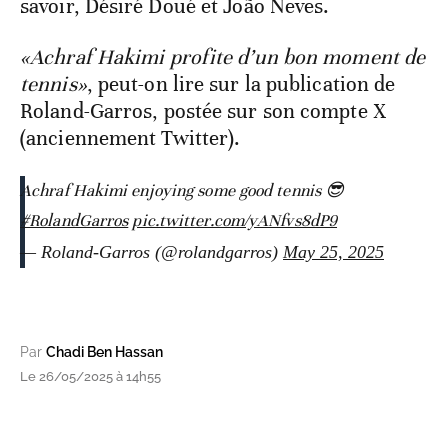
savoir, Désiré Doué et João Neves.
«Achraf Hakimi profite d’un bon moment de
tennis»
, peut-on lire sur la publication de
Roland-Garros, postée sur son compte X
(anciennement Twitter).
Achraf Hakimi enjoying some good tennis 😎
#RolandGarros
pic.twitter.com/yANfvs8dP9
— Roland-Garros (@rolandgarros)
May 25, 2025
Par
Chadi Ben Hassan
Le 26/05/2025 à 14h55