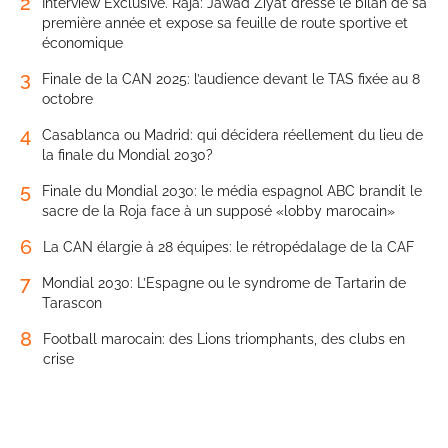
2
Interview Exclusive. Raja: Jawad Ziyat dresse le bilan de sa
première année et expose sa feuille de route sportive et
économique
3
Finale de la CAN 2025: l’audience devant le TAS fixée au 8
octobre
4
Casablanca ou Madrid: qui décidera réellement du lieu de
la finale du Mondial 2030?
5
Finale du Mondial 2030: le média espagnol ABC brandit le
sacre de la Roja face à un supposé «lobby marocain»
6
La CAN élargie à 28 équipes: le rétropédalage de la CAF
7
Mondial 2030: L’Espagne ou le syndrome de Tartarin de
Tarascon
8
Football marocain: des Lions triomphants, des clubs en
crise