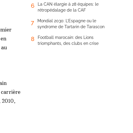
La CAN élargie à 28 équipes: le
6
rétropédalage de la CAF
Mondial 2030: L’Espagne ou le
7
syndrome de Tartarin de Tarascon
emier
 en
Football marocain: des Lions
8
triomphants, des clubs en crise
 au
ain
 carrière
, 2010,