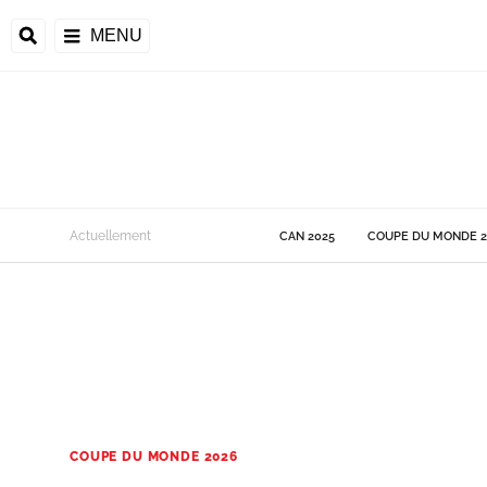
MENU
 Monde
Actuellement
CAN 2025
COUPE DU MONDE 2
ons de la CAF
frique
ons de l'UEFA
COUPE DU MONDE 2026