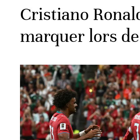
Cristiano Ronal
marquer lors d
ats