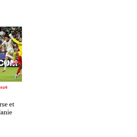
2026
rse et
danie