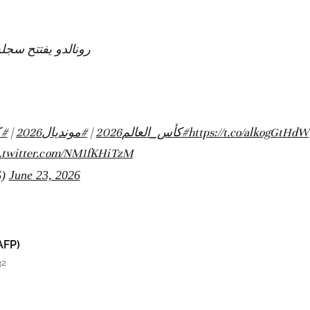
رونالدو يفتتح سج! ⚽️🔥
كأ
|
#مونديال2026
|
#كأس_العالم2026
https://t.co/alkogGtHdW
c.twitter.com/NM1fKHiTzM
S)
June 23, 2026
AFP)
32