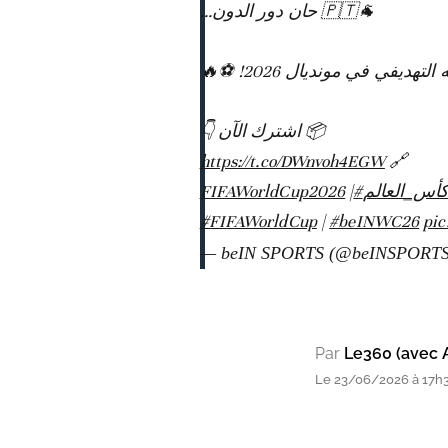
🐐🇵🇹 حان دور الدون…
له التهديفي في مونديال 2026
📦 اشترك الآن 👇
https://t.co/DWnvoh4EGW
🔗
|
#FIFAWorldCup2026
#س_العالم
#FIFAWorldCup
|
#beINWC26
pi
— beIN SPORTS (@beINSPORT
Par
Le360 (avec 
Le 23/06/2026 à 17h