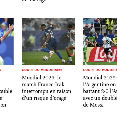
6
COUPE DU MONDE 2026
COUPE DU MONDE 
a
Mondial 2026: le
Mondial 2026:
match France-Irak
l’Argentine en
doublé
interrompu en raison
battant 2-0 l’
e
d’un risque d’orage
avec un doublé
ion
de Messi