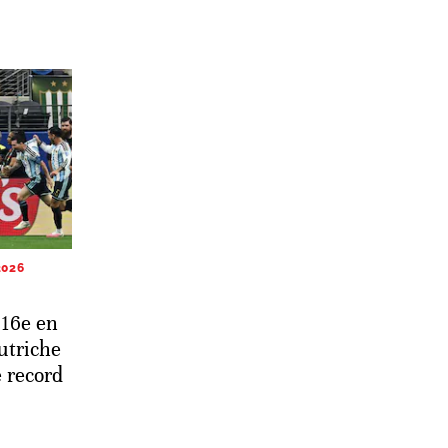
2026
 16e en
Autriche
 record