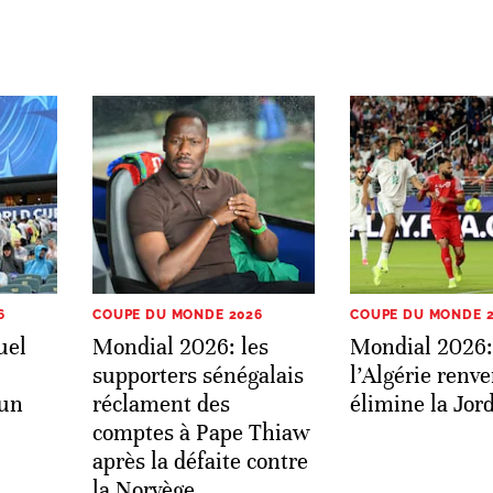
6
COUPE DU MONDE 2026
COUPE DU MONDE 
uel
Mondial 2026: les
Mondial 2026:
supporters sénégalais
l’Algérie renve
 un
réclament des
élimine la Jor
comptes à Pape Thiaw
après la défaite contre
la Norvège