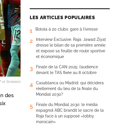
LES ARTICLES POPULAIRES
Botola à 20 clubs: gare à l’ivresse
1
Interview Exclusive. Raja: Jawad Ziyat
2
dresse le bilan de sa première année
et expose sa feuille de route sportive
et économique
Finale de la CAN 2025: l’audience
3
devant le TAS fixée au 8 octobre
 or licensors
Casablanca ou Madrid: qui décidera
4
réellement du lieu de la finale du
Mondial 2030?
in des
six
Finale du Mondial 2030: le média
5
espagnol ABC brandit le sacre de la
Roja face à un supposé «lobby
marocain»