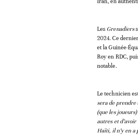
Iran, en authenti
Les
Grenadiers
s
2024. Ce dernier
et la Guinée-Équ
Roy en RDC, puis 
notable.
Le technicien es
sera de prendre
(que les joueurs)
autres et d’avoir
Haïti, il n’y en a