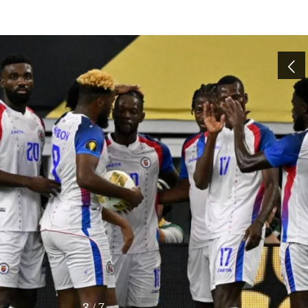
3
/
7