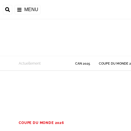
MENU
 Monde
Actuellement
CAN 2025
COUPE DU MONDE 2
ons de la CAF
frique
ons de l'UEFA
COUPE DU MONDE 2026