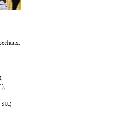
(Sochaux,
),
L),
 SUI)