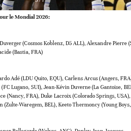
 pour le Mondial 2026:
Duverger (Cosmos Koblenz, D5 ALL), Alexandre Pierre 
cide (Bastia, FRA)
rdo Adé (LDU Quito, EQU), Carlens Arcus (Angers, FRA
(FC Lugano, SUI), Jean-Kévin Duverne (La Gantoise, BE
ce (Nancy, FRA), Duke Lacroix (Colorado Springs, USA),
n (Zulte-Waregem, BEL), Keeto Thermoncy (Young Boys,
cner Bellegarde (Wolves, ANG), Danley Jean-Jacques