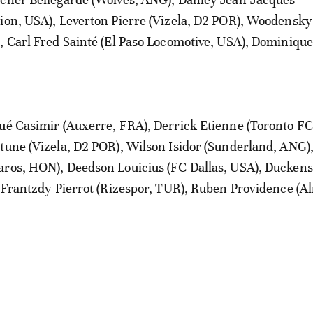
ion, USA), Leverton Pierre (Vizela, D2 POR), Woodensky
, Carl Fred Sainté (El Paso Locomotive, USA), Dominiqu
ué Casimir (Auxerre, FRA), Derrick Etienne (Toronto F
tune (Vizela, D2 POR), Wilson Isidor (Sunderland, ANG)
aros, HON), Deedson Louicius (FC Dallas, USA), Ducken
, Frantzdy Pierrot (Rizespor, TUR), Ruben Providence (A