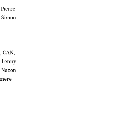
 Pierre
e Simon
C, CAN,
, Lenny
s Nazon
lmere