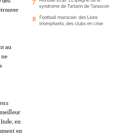
e des
Mondial 2030: L’Espagne ou le
7
syndrome de Tartarin de Tarascon
etrouver
Football marocain: des Lions
8
triomphants, des clubs en crise
nt au
i ne
e
kens
 meilleur
 Inde, en
emment en