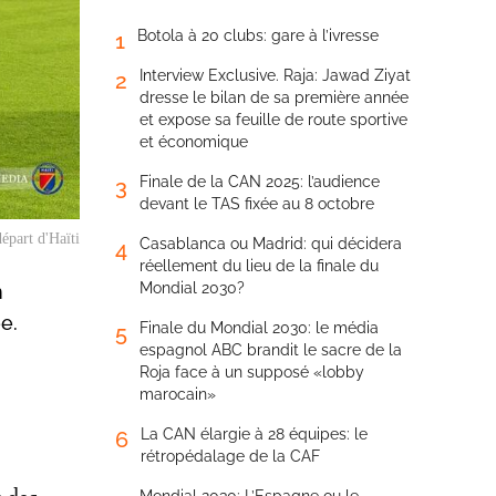
Botola à 20 clubs: gare à l’ivresse
1
Interview Exclusive. Raja: Jawad Ziyat
2
dresse le bilan de sa première année
et expose sa feuille de route sportive
et économique
Finale de la CAN 2025: l’audience
3
devant le TAS fixée au 8 octobre
épart d'Haïti
Casablanca ou Madrid: qui décidera
4
réellement du lieu de la finale du
Mondial 2030?
n
e.
Finale du Mondial 2030: le média
5
espagnol ABC brandit le sacre de la
Roja face à un supposé «lobby
marocain»
La CAN élargie à 28 équipes: le
6
rétropédalage de la CAF