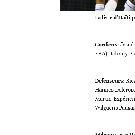
La liste d’Haïti
Gardiens:
Josué 
FRA), Johnny Pla
Défenseurs:
Rica
Hannes Delcroix 
Martin Expérien
Wilguens Paugai
Milieux:
Jean-Ri