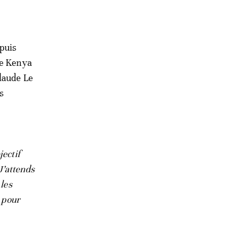
puis
le Kenya
Claude Le
s
jectif
J’attends
 les
e pour