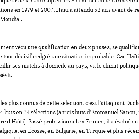
nqueur de la Gold Cup en 1973 et de la Coupe caribéenn
tions en 1979 et 2007, Haïti a attendu 52 ans avant de r
 Mondial.
ment vécu une qualification en deux phases, se qualifia
e tour décisif malgré une situation improbable. Car Haït
illir ses matchs à domicile au pays, vu le climat politiqu
sévit.
les plus connus de cette sélection, c’est l’attaquant Duc
4 buts en 74 sélections (à trois buts d’Emmanuel Sanon,
ire d’Haïti). Passé professionnel en France, il a évolué en
elgique, en Écosse, en Bulgarie, en Turquie et plus réc